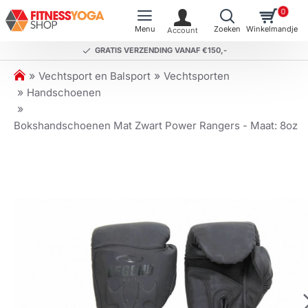
0
GRATIS VERZENDING VANAF €150,-
h
Vechtsport en Balsport
Vechtsporten
o
Handschoenen
m
e
Bokshandschoenen Mat Zwart Power Rangers - Maat: 8oz