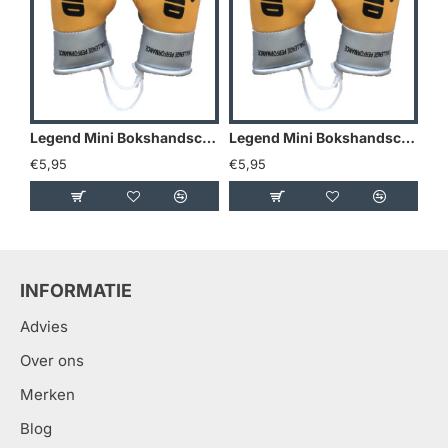
Legend Mini Bokshandschoenen - Goud/Geel
Legend Mini Bokshandschoenen - Holland
€5,95
€5,95
€5
INFORMATIE
Advies
Over ons
Merken
Blog