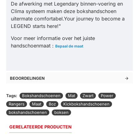
De afwerking met Legendary binnen-voering en
Clima systeem maken deze bokshandschoen
uitermate comfortabel.Your journey to become a
LEGEND starts here!"
Voor meer informatie over het juiste
handschoenmaat :
Bepaal de maat
BEOORDELINGEN
Tags:
Bokshandschoenen
Mat
Zwart
Power
Rangers
Maat
8oz
Kickbokshandschoenen
bokshandschoenen
boksen
GERELATEERDE PRODUCTEN