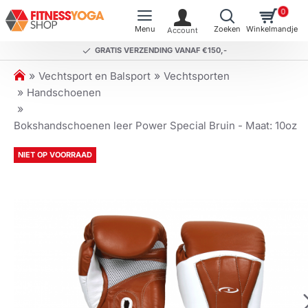
0
GRATIS VERZENDING VANAF €150,-
h
Vechtsport en Balsport
Vechtsporten
o
Handschoenen
m
e
Bokshandschoenen leer Power Special Bruin - Maat: 10oz
NIET OP VOORRAAD