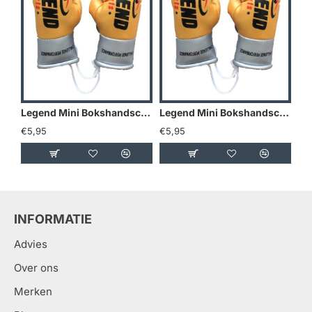
Legend Mini Bokshandschoenen - Goud/Geel
Legend Mini Bokshandschoenen - Holland
€5,95
€5,95
€5
INFORMATIE
Advies
Over ons
Merken