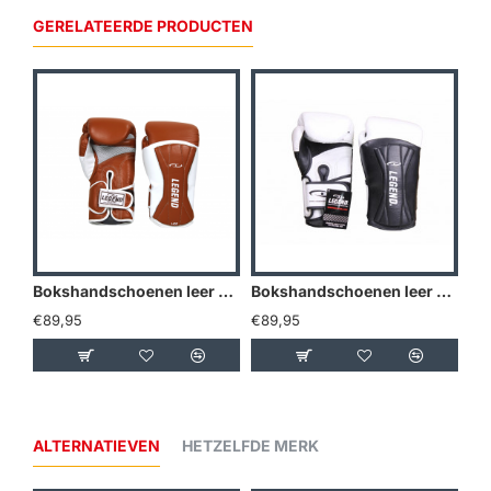
GERELATEERDE PRODUCTEN
Bokshandschoenen leer Power Special Bruin - Maat: 8oz
Bokshandschoenen leer Legend Power Special Wit - Maat: 8oz
€89,95
€89,95
€8
ALTERNATIEVEN
HETZELFDE MERK