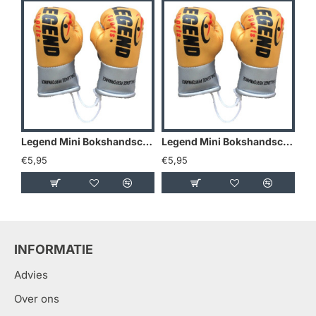
Legend Mini Bokshandschoenen - Goud/Geel
Legend Mini Bokshandschoenen - Holland
€5,95
€5,95
€5
INFORMATIE
Advies
Over ons