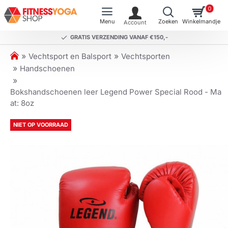
0
GRATIS VERZENDING VANAF €150,-
h
Vechtsport en Balsport
Vechtsporten
o
Handschoenen
m
e
Bokshandschoenen leer Legend Power Special Rood - Ma
at: 8oz
NIET OP VOORRAAD