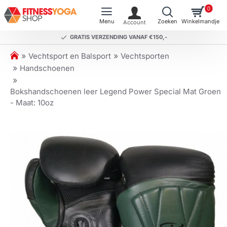
0
GRATIS VERZENDING VANAF €150,-
h
Vechtsport en Balsport
Vechtsporten
o
Handschoenen
m
e
Bokshandschoenen leer Legend Power Special Mat Groen
- Maat: 10oz