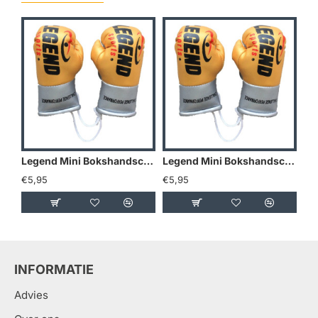
Legend Mini Bokshandschoenen - Goud/Geel
Legend Mini Bokshandschoenen - Holland
€5,95
€5,95
€5
INFORMATIE
Advies