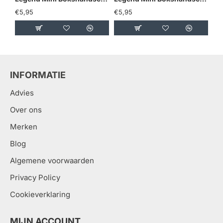
€5,95
€5,95
€5
INFORMATIE
Advies
Over ons
Merken
Blog
Algemene voorwaarden
Privacy Policy
Cookieverklaring
MIJN ACCOUNT