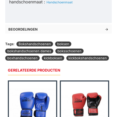
handschoenmaat :
Handschoenmaat
BEOORDELINGEN
Tags:
Bokshandschoenen
boksen
bokshandschoenen dames
boksschoenen
boxhandschoenen
kickboksen
kickbokshandschoenen
GERELATEERDE PRODUCTEN