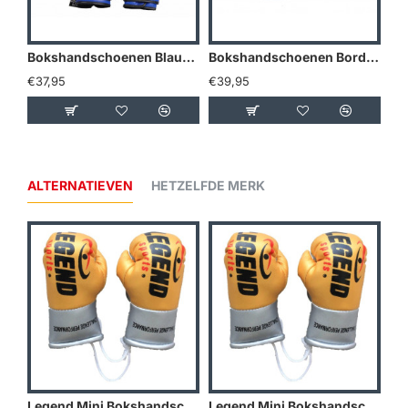
Bokshandschoenen Blauw powerfit Protect - Maat: 10oz
Bokshandschoenen Bordeaux powerfit Protect - Maat: 10oz
€37,95
€39,95
€3
ALTERNATIEVEN
HETZELFDE MERK
Legend Mini Bokshandschoenen - Goud/Geel
Legend Mini Bokshandschoenen - Holland