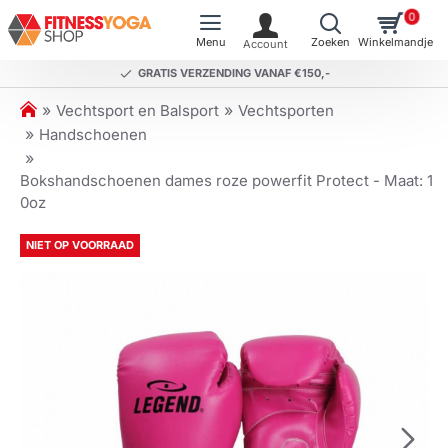
0
GRATIS VERZENDING VANAF €150,-
h
Vechtsport en Balsport
Vechtsporten
o
Handschoenen
m
e
Bokshandschoenen dames roze powerfit Protect - Maat: 1
0oz
NIET OP VOORRAAD