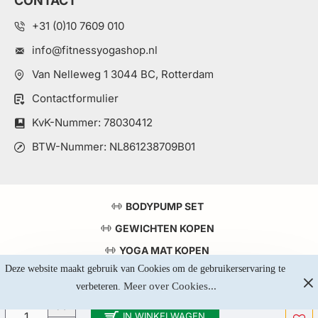
CONTACT
+31 (0)10 7609 010
info@fitnessyogashop.nl
Van Nelleweg 1 3044 BC, Rotterdam
Contactformulier
KvK-Nummer: 78030412
BTW-Nummer: NL861238709B01
BODYPUMP SET
GEWICHTEN KOPEN
YOGA MAT KOPEN
Deze website maakt gebruik van Cookies om de gebruikerservaring te 
TOP 5 KRACHTSTATIONS
Meer over Cookies...
verbeteren. 
IN WINKELWAGEN