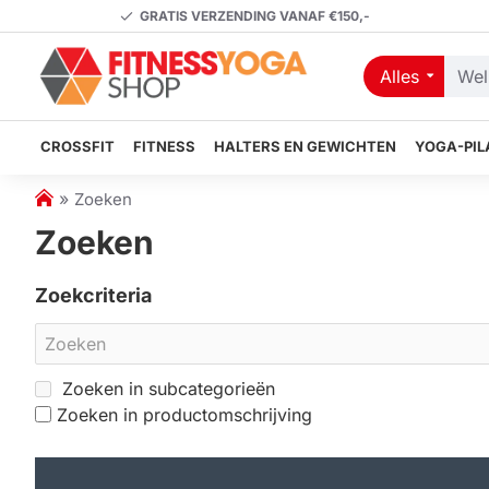
GRATIS VERZENDING VANAF €150,-
Alles
Welk
artikel
zoekt
CROSSFIT
FITNESS
HALTERS EN GEWICHTEN
YOGA-PIL
u?
h
Zoeken
o
Zoeken
m
e
Zoekcriteria
Zoeken in subcategorieën
Zoeken in productomschrijving