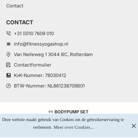
Contact
CONTACT
+31 (0)10 7609 010
info@fitnessyogashop.nl
Van Nelleweg 1 3044 BC, Rotterdam
Contactformulier
KvK-Nummer: 78030412
BTW-Nummer: NL861238709B01
BODYPUMP SET
Deze website maakt gebruik van Cookies om de gebruikerservaring te 
GEWICHTEN KOPEN
Meer over Cookies...
verbeteren. 
YOGA MAT KOPEN