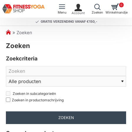
0
GRATIS VERZENDING VANAF €150,-
h
Zoeken
o
Zoeken
m
e
Zoekcriteria
Zoeken in subcategorieën
Zoeken in productomschrijving
ZOEKEN