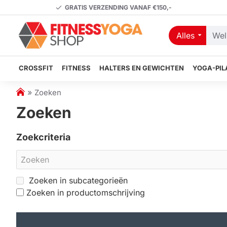
GRATIS VERZENDING VANAF €150,-
Alles
Welk
artikel
zoekt
CROSSFIT
FITNESS
HALTERS EN GEWICHTEN
YOGA-PIL
u?
h
Zoeken
o
Zoeken
m
e
Zoekcriteria
Zoeken in subcategorieën
Zoeken in productomschrijving