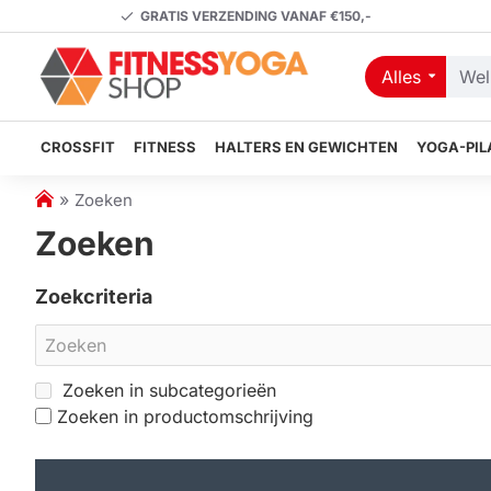
GRATIS VERZENDING VANAF €150,-
Alles
Welk
artikel
zoekt
CROSSFIT
FITNESS
HALTERS EN GEWICHTEN
YOGA-PIL
u?
h
Zoeken
o
Zoeken
m
e
Zoekcriteria
Zoeken in subcategorieën
Zoeken in productomschrijving