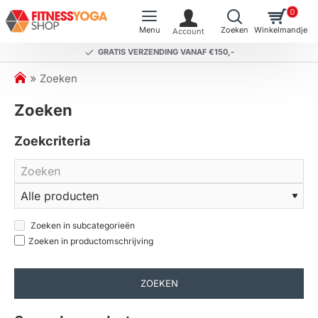
0
GRATIS VERZENDING VANAF €150,-
h
Zoeken
o
Zoeken
m
e
Zoekcriteria
Zoeken in subcategorieën
Zoeken in productomschrijving
ZOEKEN