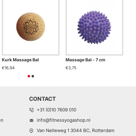
ssage Bal Set - 6,5 cm
Kurk Massage Bal
Massage Bal - 7 cm
Ma
,95
€16,94
€3,75
€4
CONTACT
+31 (0)10 7609 010
en
info@fitnessyogashop.nl
Van Nelleweg 1 3044 BC, Rotterdam