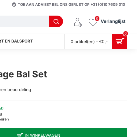
TOE AAN ADVIES? BEL ONS GERUST OP +31 (0)10 7609 010
0
Verlanglijst
0
T EN BALSPORT
0 artikel(en) - €0,-
ge Bal Set
 een beoordeling
AD
g
euren
IN WINKELWAGEN