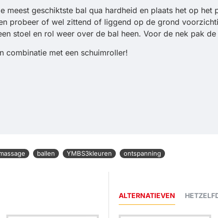
 de meest geschiktste bal qua hardheid en plaats het op h
dijen probeer of wel zittend of liggend op de grond voorzich
en stoel en rol weer over de bal heen. Voor de nek pak de 
n combinatie met een schuimroller!
massage
ballen
YMBS3kleuren
ontspanning
ALTERNATIEVEN
HETZELF