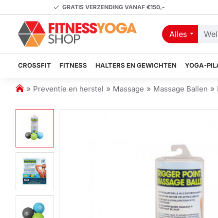
GRATIS VERZENDING VANAF €150,-
Alles
Welk
artikel
zoekt
CROSSFIT
FITNESS
HALTERS EN GEWICHTEN
YOGA-PIL
u?
h
Preventie en herstel
Massage
Massage Ballen
o
m
e