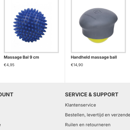
Massage Bal 9 cm
Massage Bal - 7 cm
Ma
Handheld massage ball
€4,95
€3,75
€9
€14,90
OUNT
SERVICE & SUPPORT
Klantenservice
Bestellen, levertijd en verzend
e
Ruilen en retourneren