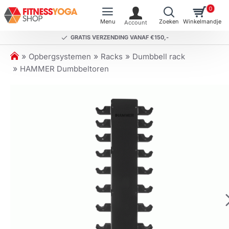
0
GRATIS VERZENDING VANAF €150,-
h
Opbergsystemen
Racks
Dumbbell rack
o
HAMMER Dumbbeltoren
m
e