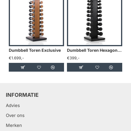
Dumbbell Toren Exclusive
Dumbbell Toren Hexagon Dumbbells
€1.699,-
€399,-
€1
INFORMATIE
Advies
Over ons
Merken