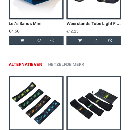
Let's Bands Mini
Weerstands Tube Light Fitness Mad
€4,50
€12,25
€3
ALTERNATIEVEN
HETZELFDE MERK