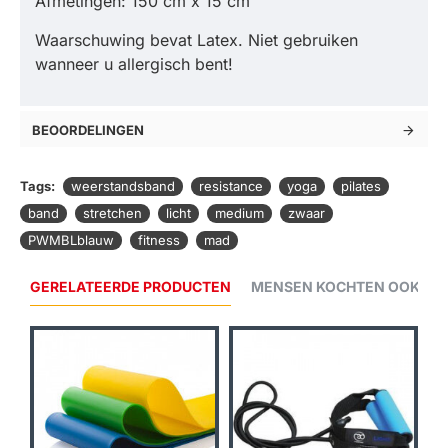
Afmetingen: 150 cm x 15 cm
Waarschuwing bevat Latex. Niet gebruiken
wanneer u allergisch bent!
BEOORDELINGEN
Tags:
weerstandsband
resistance
yoga
pilates
band
stretchen
licht
medium
zwaar
PWMBLblauw
fitness
mad
GERELATEERDE PRODUCTEN
MENSEN KOCHTEN OOK...