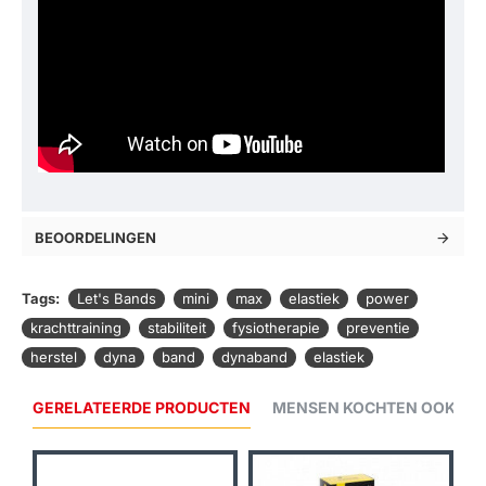
BEOORDELINGEN
Tags:
Let's Bands
mini
max
elastiek
power
krachttraining
stabiliteit
fysiotherapie
preventie
herstel
dyna
band
dynaband
elastiek
GERELATEERDE PRODUCTEN
MENSEN KOCHTEN OOK...