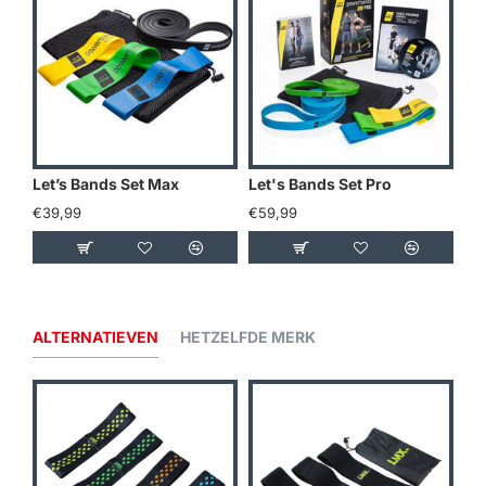
Let’s Bands Set Max
Let's Bands Set Pro
Le
€39,99
€59,99
€3
ALTERNATIEVEN
HETZELFDE MERK