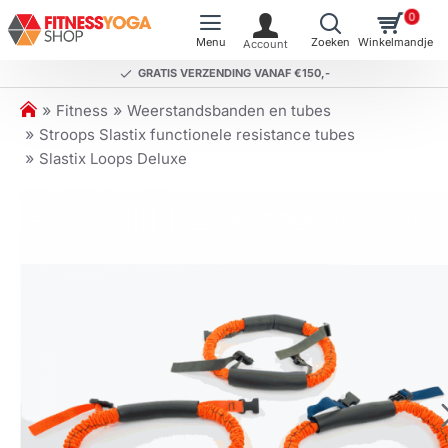
0
GRATIS VERZENDING VANAF €150,-
h
Fitness
Weerstandsbanden en tubes
o
Stroops Slastix functionele resistance tubes
m
Slastix Loops Deluxe
e