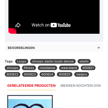
BEOORDELINGEN
Tags:
Loops
stroops slastix loods deluxe
slastix
stroops
fitness
resistance
weerstand
600821
600822
600823
600824
600825
meijers
GERELATEERDE PRODUCTEN
MENSEN KOCHTEN OOK...