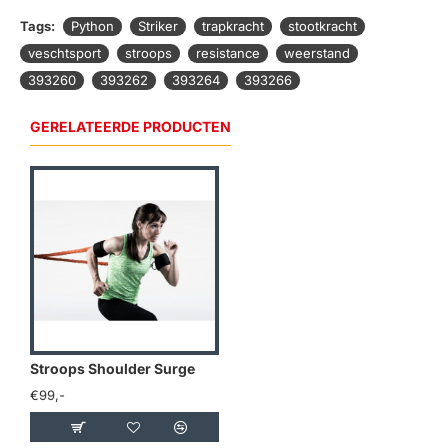
Tags:
Python
Striker
trapkracht
stootkracht
veschtsport
stroops
resistance
weerstand
393260
393262
393264
393266
GERELATEERDE PRODUCTEN
Stroops Shoulder Surge
€99,-