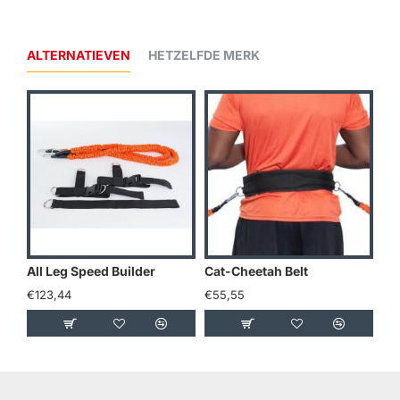
ALTERNATIEVEN
HETZELFDE MERK
All Leg Speed Builder
Cat-Cheetah Belt
Do
€123,44
€55,55
€2