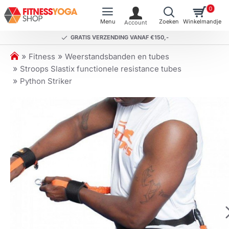
0
GRATIS VERZENDING VANAF €150,-
h
Fitness
Weerstandsbanden en tubes
o
Stroops Slastix functionele resistance tubes
m
Python Striker
e