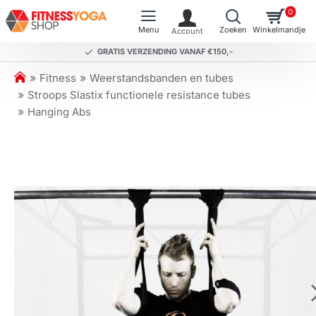
0
GRATIS VERZENDING VANAF €150,-
h
Fitness
Weerstandsbanden en tubes
o
Stroops Slastix functionele resistance tubes
m
Hanging Abs
e