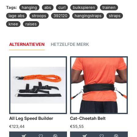
Tags:
hanging
abs
curl
buikspieren
trainen
lage abs
stroops
392120
hangingstraps
straps
knee
raises
ALTERNATIEVEN
HETZELFDE MERK
All Leg Speed Builder
Cat-Cheetah Belt
Do
€123,44
€55,55
€2