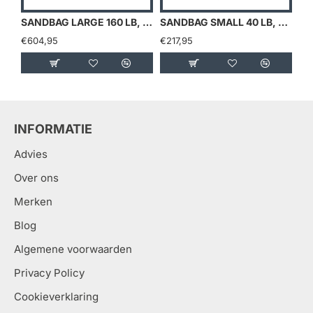
SANDBAG LARGE 160 LB, GEVULD MET 5 SANDBELLS
SANDBAG SMALL 40 LB, GEVULD MET 4 X 4,5 KG SANDBELLS
€604,95
€217,95
€8
INFORMATIE
Advies
Over ons
Merken
Blog
Algemene voorwaarden
Privacy Policy
Cookieverklaring