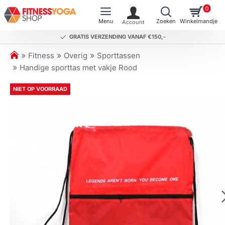
0
GRATIS VERZENDING VANAF €150,-
h
Fitness
Overig
Sporttassen
o
Handige sporttas met vakje Rood
m
e
NIET OP VOORRAAD