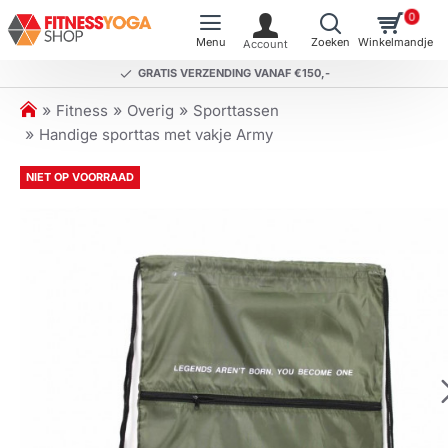
0
GRATIS VERZENDING VANAF €150,-
h
Fitness
Overig
Sporttassen
o
Handige sporttas met vakje Army
m
e
NIET OP VOORRAAD