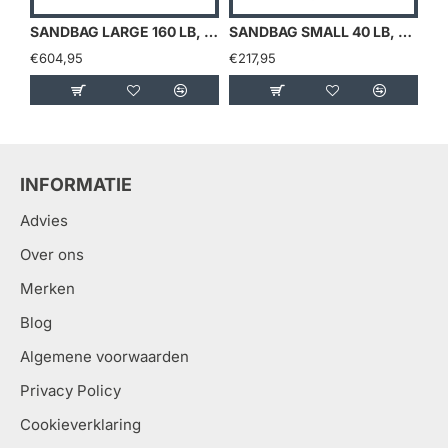
SANDBAG LARGE 160 LB, GEVULD MET 5 SANDBELLS
SANDBAG SMALL 40 LB, GEVULD MET 4 X 4,5 KG SANDBELLS
€604,95
€217,95
€8
INFORMATIE
Advies
Over ons
Merken
Blog
Algemene voorwaarden
Privacy Policy
Cookieverklaring