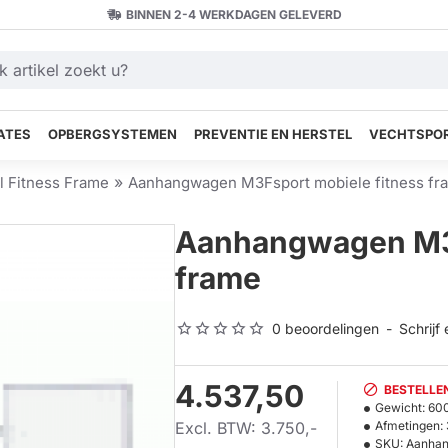
BINNEN 2-4 WERKDAGEN GELEVERD
ATES
OPBERGSYSTEMEN
PREVENTIE EN HERSTEL
VECHTSPOR
l Fitness Frame
Aanhangwagen M3Fsport mobiele fitness fr
Aanhangwagen M3F
frame
0 beoordelingen
-
Schrijf
4.537,50
BESTELLEN
Gewicht:
60
Excl. BTW: 3.750,-
Afmetingen:
SKU:
Aanhan