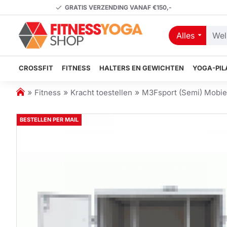
GRATIS VERZENDING VANAF €150,-
Alles
Welk
artikel
zoekt
CROSSFIT
FITNESS
HALTERS EN GEWICHTEN
YOGA-PIL
u?
h
Fitness
Kracht toestellen
M3Fsport (Semi) Mobie
o
m
BESTELLEN PER MAIL
e