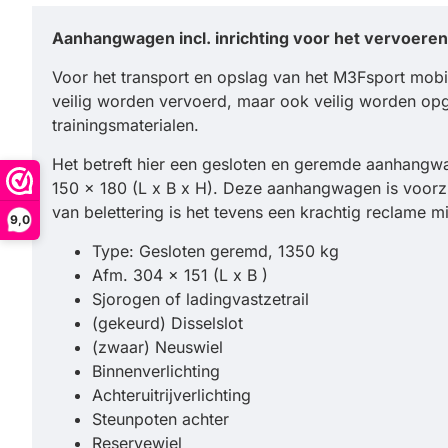
Aanhangwagen incl. inrichting voor het vervoeren
Voor het transport en opslag van het M3Fsport mobie
veilig worden vervoerd, maar ook veilig worden op
trainingsmaterialen.
Het betreft hier een gesloten en geremde aanhangw
150 x 180 (L x B x H). Deze aanhangwagen is voorzie
van belettering is het tevens een krachtig reclame m
9,0
Type: Gesloten geremd, 1350 kg
Afm. 304 x 151 (L x B )
Sjorogen of ladingvastzetrail
(gekeurd) Disselslot
(zwaar) Neuswiel
Binnenverlichting
Achteruitrijverlichting
Steunpoten achter
Reservewiel