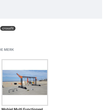
crossfit
DE MERK
Mobiel Multi Functioneel Fitness Frame