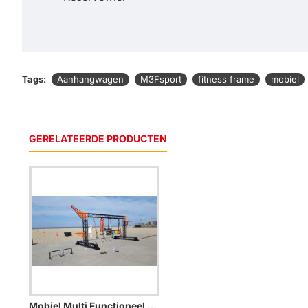
Tags:
Aanhangwagen
M3Fsport
fitness frame
mobiel
GERELATEERDE PRODUCTEN
Mobiel Multi Functioneel Fitness Frame