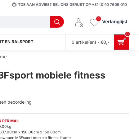
TOE AAN ADVIES? BEL ONS GERUST OP +31 (0)10 7609 010
0
Verlanglijst
0
T EN BALSPORT
0 artikel(en) - €0,-
ame
sport mobiele fitness
 een beoordeling
 PER MAIL
0.00kg
307.00cm x 150.00cm x 150.00cm
gwagen M3Fsport mobiele fitness frame