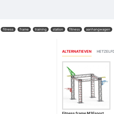
fitness
frame
training
station
fitness
aanhangwagen
ALTERNATIEVEN
HETZELF
Fitness frame M3Fsport