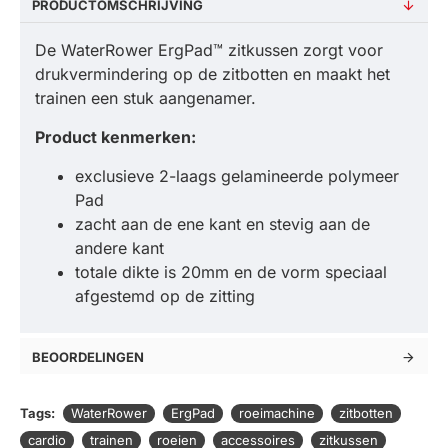
PRODUCTOMSCHRIJVING
De WaterRower ErgPad™ zitkussen zorgt voor
drukvermindering op de zitbotten en maakt het
trainen een stuk aangenamer.
Product kenmerken:
exclusieve 2-laags gelamineerde polymeer
Pad
zacht aan de ene kant en stevig aan de
andere kant
totale dikte is 20mm en de vorm speciaal
afgestemd op de zitting
BEOORDELINGEN
Tags:
WaterRower
ErgPad
roeimachine
zitbotten
cardio
trainen
roeien
accessoires
zitkussen