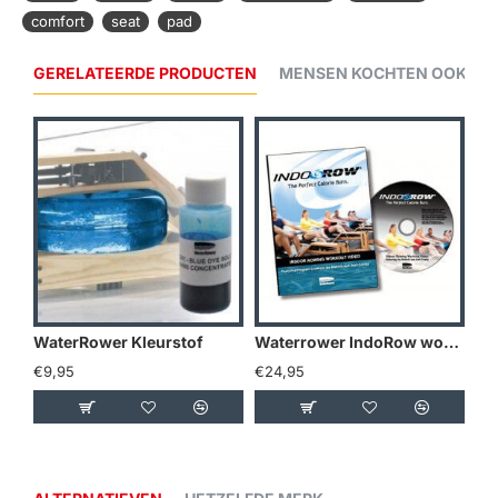
comfort
seat
pad
GERELATEERDE PRODUCTEN
MENSEN KOCHTEN OOK...
WaterRower Kleurstof
Waterrower IndoRow workout DVD
Wa
€9,95
€24,95
€15