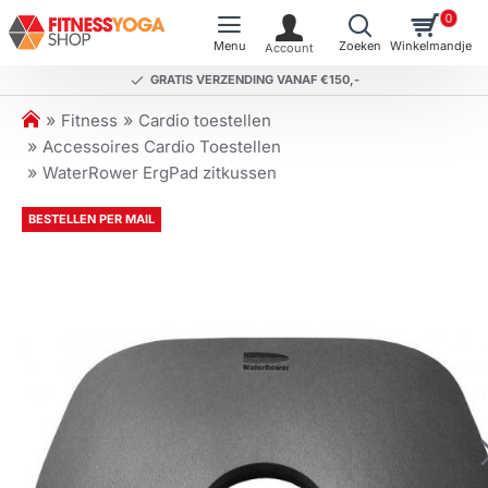
0
GRATIS VERZENDING VANAF €150,-
h
Fitness
Cardio toestellen
o
Accessoires Cardio Toestellen
m
WaterRower ErgPad zitkussen
e
BESTELLEN PER MAIL