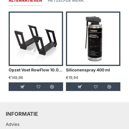
ALTERNATIEVEN
HETZELFDE MERK
Opzet Voet RowFlow 10.0 / Aquon Water Flow PRO
Siliconenspray 400 ml
Ta
€149,96
€19,94
€4
INFORMATIE
Advies