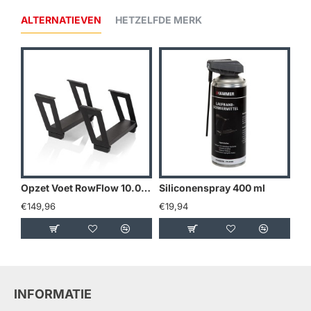
ALTERNATIEVEN
HETZELFDE MERK
Opzet Voet RowFlow 10.0 / Aquon Water Flow PRO
Siliconenspray 400 ml
Ta
€149,96
€19,94
€4
INFORMATIE