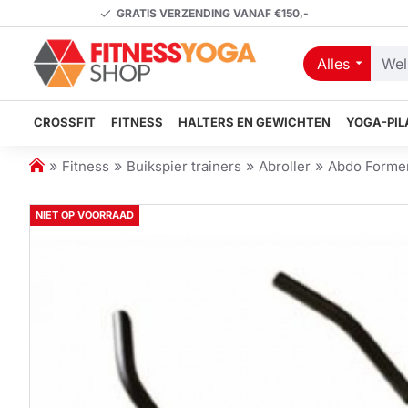
GRATIS VERZENDING VANAF €150,-
Alles
Welk
artikel
zoekt
CROSSFIT
FITNESS
HALTERS EN GEWICHTEN
YOGA-PIL
u?
h
Fitness
Buikspier trainers
Abroller
Abdo Forme
o
m
NIET OP VOORRAAD
e