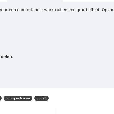
Voor een comfortabele work-out en een groot effect. Opvou
rdelen.
buikspiertrainer
86094