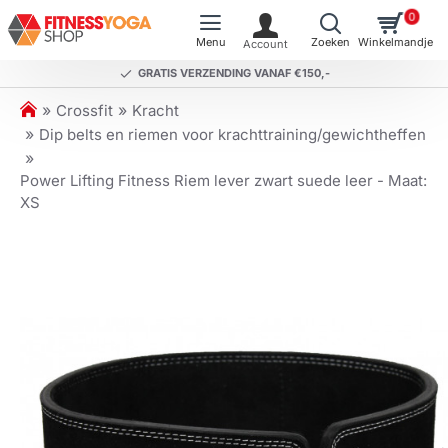
0
GRATIS VERZENDING VANAF €150,-
h
Crossfit
Kracht
o
Dip belts en riemen voor krachttraining/gewichtheffen
m
e
Power Lifting Fitness Riem lever zwart suede leer - Maat:
XS