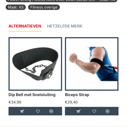
Maat: XS
Fitness overige
ALTERNATIEVEN
HETZELFDE MERK
Dip Belt met Snelsluiting
Biceps Strap
€34,99
€29,40
€1