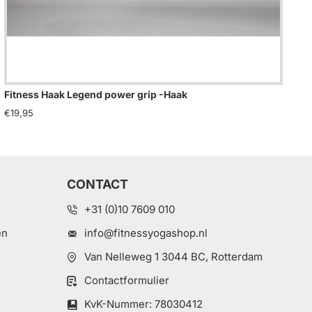
Fitness Haak Legend power grip -Haak
Fit
€19,95
€14
CONTACT
+31 (0)10 7609 010
en
info@fitnessyogashop.nl
Van Nelleweg 1 3044 BC, Rotterdam
Contactformulier
e
KvK-Nummer: 78030412