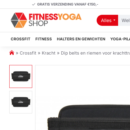
GRATIS VERZENDING VANAF €150,-
Alles
Welk
artikel
zoekt
CROSSFIT
FITNESS
HALTERS EN GEWICHTEN
YOGA-PIL
u?
h
Crossfit
Kracht
Dip belts en riemen voor krachtt
o
m
e