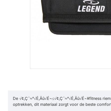
De √¢‚Ç¨≈°√É‚Äû√É¬≤√¢‚Ç¨≈°√É‚Äû√É¬¥fitness riem
optrekken, dit materiaal zorgt voor de beste comfort