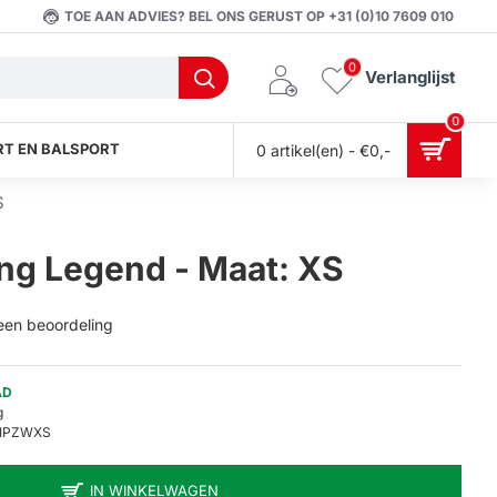
TOE AAN ADVIES? BEL ONS GERUST OP +31 (0)10 7609 010
0
Verlanglijst
0
T EN BALSPORT
0 artikel(en) - €0,-
S
ing Legend - Maat: XS
 een beoordeling
AD
g
DIPZWXS
IN WINKELWAGEN