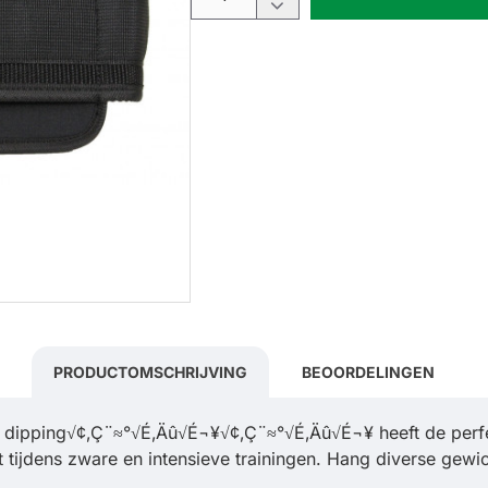
PRODUCTOMSCHRIJVING
BEOORDELINGEN
 dipping√¢‚Ç¨≈°√É‚Äû√É¬¥√¢‚Ç¨≈°√É‚Äû√É¬¥ heeft de perfe
 tijdens zware en intensieve trainingen. Hang diverse gewic