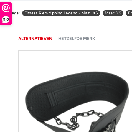
Tags:
Fitness Riem dipping Legend - Maat: XS
Maat: XS
Fi
9,0
ALTERNATIEVEN
HETZELFDE MERK