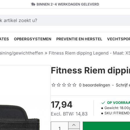
BINNEN 2-4 WERKDAGEN GELEVERD
ATES
OPBERGSYSTEMEN
PREVENTIE EN HERSTEL
VECHTSPOR
raining/gewichtheffen
Fitness Riem dipping Legend - Maat: X
Fitness Riem dipp
0 beoordelingen
-
Schrijf
17,94
OP VOORRA
Gewicht:
18.00
Excl. BTW: 14,83
SKU:
FITRIEM