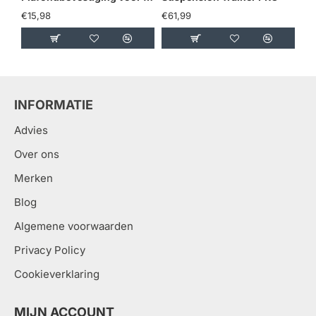
€15,98
€61,99
€2
INFORMATIE
Advies
Over ons
Merken
Blog
Algemene voorwaarden
Privacy Policy
Cookieverklaring
MIJN ACCOUNT