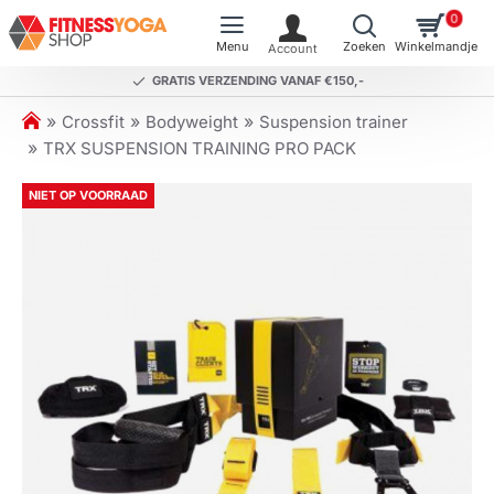
0
GRATIS VERZENDING VANAF €150,-
h
Crossfit
Bodyweight
Suspension trainer
o
TRX SUSPENSION TRAINING PRO PACK
m
e
NIET OP VOORRAAD