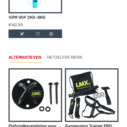
ViPR VGF 2KG-8KG
€142,50
ALTERNATIEVEN
HETZELFDE MERK
Plafondbevestiging voor Suspension Trainer
Suspension Trainer PRO
Bo