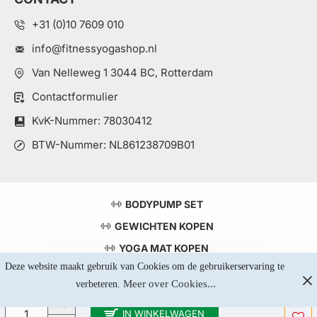
+31 (0)10 7609 010
info@fitnessyogashop.nl
Van Nelleweg 1 3044 BC, Rotterdam
Contactformulier
KvK-Nummer: 78030412
BTW-Nummer: NL861238709B01
BODYPUMP SET
GEWICHTEN KOPEN
YOGA MAT KOPEN
Deze website maakt gebruik van Cookies om de gebruikerservaring te 
TOP 5 KRACHTSTATIONS
Meer over Cookies...
verbeteren. 
IN WINKELWAGEN