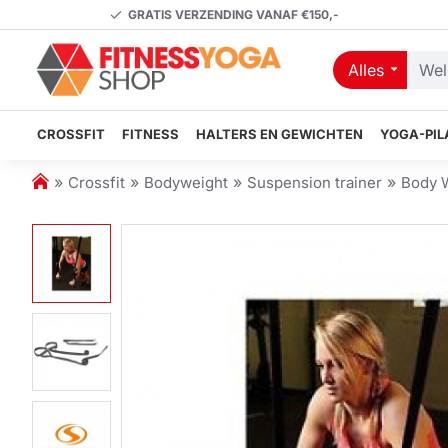
GRATIS VERZENDING VANAF €150,-
Alles
Welk
artikel
zoekt
CROSSFIT
FITNESS
HALTERS EN GEWICHTEN
YOGA-PIL
u?
h
Crossfit
Bodyweight
Suspension trainer
Body 
o
m
e