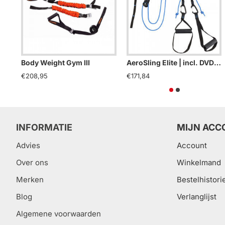
Body Weight Gym III
AeroSling Elite | incl. DVD en deuranker
€208,95
€171,84
INFORMATIE
MIJN ACC
Advies
Account
Over ons
Winkelmand
Merken
Bestelhistori
Blog
Verlanglijst
Algemene voorwaarden