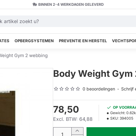
BINNEN 2-4 WERKDAGEN GELEVERD
ATES
OPBERGSYSTEMEN
PREVENTIE EN HERSTEL
VECHTSPOR
Weight Gym 2 webbing
Body Weight Gym 
0 beoordelingen
-
Schrijf
78,50
OP VOORRA
Gewicht:
0.62
Excl. BTW: 64,88
SKU:
394005