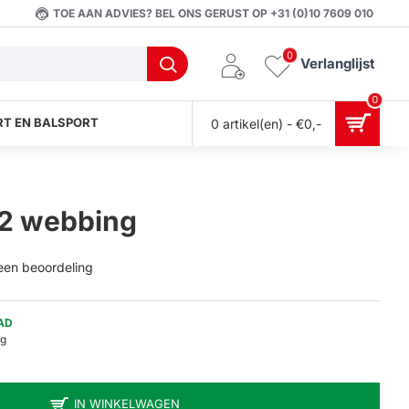
TOE AAN ADVIES? BEL ONS GERUST OP +31 (0)10 7609 010
0
Verlanglijst
0
T EN BALSPORT
0 artikel(en) - €0,-
2 webbing
 een beoordeling
AD
kg
IN WINKELWAGEN