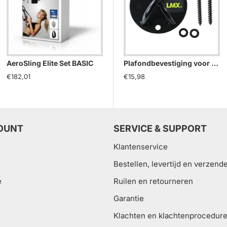
AeroSling Elite Set BASIC
AeroSling Elite Set PRO
Ae
Plafondbevestiging voor Suspension Trainer
€182,01
€243,02
€3
€15,98
OUNT
SERVICE & SUPPORT
Klantenservice
Bestellen, levertijd en verzend
e
Ruilen en retourneren
Garantie
Klachten en klachtenprocedur