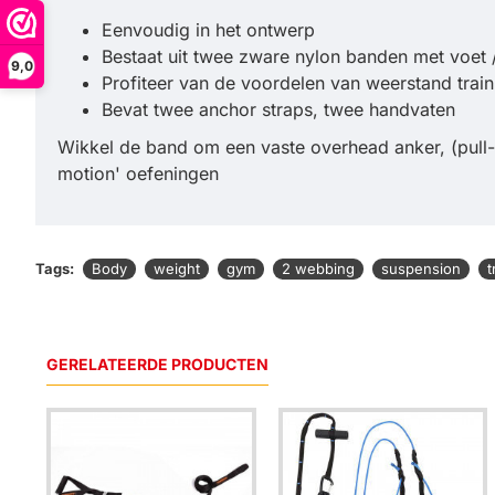
Eenvoudig in het ontwerp
Bestaat uit twee zware nylon banden met voet 
9,0
Profiteer van de voordelen van weerstand trai
Bevat twee anchor straps, twee handvaten
Wikkel de band om een vaste overhead anker, (pull-
motion' oefeningen
Tags:
Body
weight
gym
2 webbing
suspension
t
GERELATEERDE PRODUCTEN