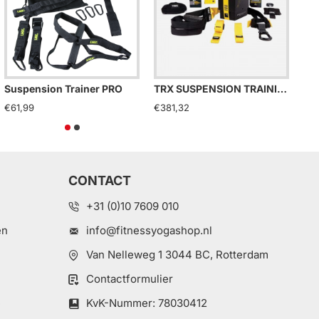
roSling Elite Set APE
Suspension Trainer PRO
TRX SUSPENSION TRAINING PRO PACK
Bod
24,50
€61,99
€381,32
€2
CONTACT
+31 (0)10 7609 010
en
info@fitnessyogashop.nl
Van Nelleweg 1 3044 BC, Rotterdam
Contactformulier
e
KvK-Nummer: 78030412