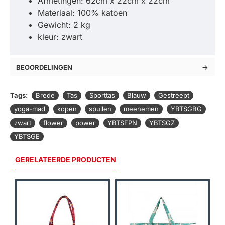
Afmetingen: 62cm x 22cm x 22cm
Materiaal: 100% katoen
Gewicht: 2 kg
kleur: zwart
BEOORDELINGEN
Tags:
Brede
Tas
Sporttas
Blauw
Gestreept
yoga-mad
kopen
spullen
meenemen
YBTSGBG
zwart
flower
power
YBTSFPN
YBTSGZ
YBTSGE
GERELATEERDE PRODUCTEN