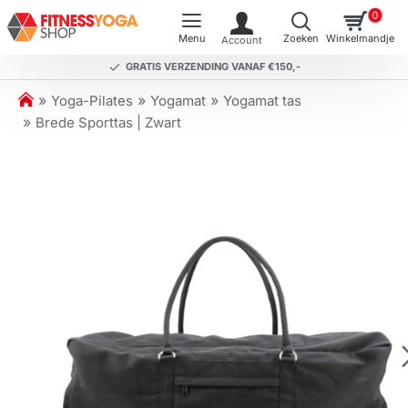
0
GRATIS VERZENDING VANAF €150,-
h
Yoga-Pilates
Yogamat
Yogamat tas
o
Brede Sporttas | Zwart
m
e