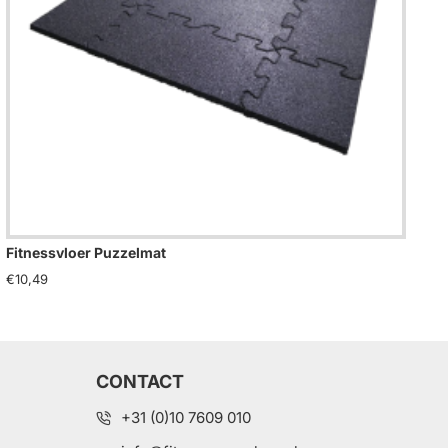
Fitnessvloer Puzzelmat
Pre
€10,49
€4
CONTACT
+31 (0)10 7609 010