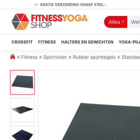
GRATIS VERZENDING VANAF €150,-
Alles
Welk
artikel
zoekt
CROSSFIT
FITNESS
HALTERS EN GEWICHTEN
YOGA-PIL
u?
h
Fitness
Sportvloer
Rubber sporttegels
Standaa
o
m
e