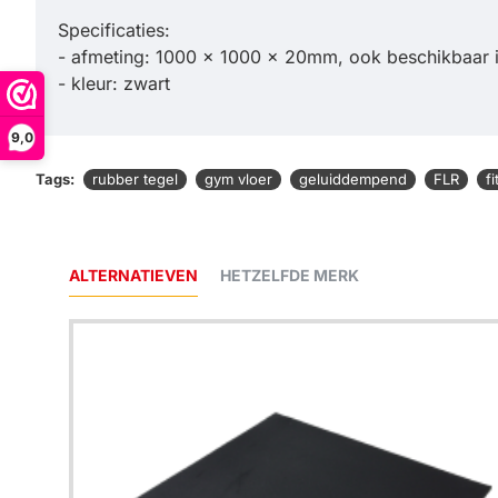
Specificaties:
- afmeting: 1000 x 1000 x 20mm, ook beschikbaar 
- kleur: zwart
9,0
Tags:
rubber tegel
gym vloer
geluiddempend
FLR
f
ALTERNATIEVEN
HETZELFDE MERK