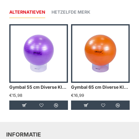
ALTERNATIEVEN
HETZELFDE MERK
Gymbal 55 cm Diverse Kleuren
Gymbal 65 cm Diverse Kleuren
€15,98
€16,99
€17
INFORMATIE