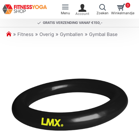
0
GRATIS VERZENDING VANAF €150,-
h
Fitness
Overig
Gymballen
Gymbal Base
o
m
e