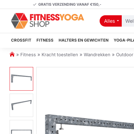
GRATIS VERZENDING VANAF €150,-
Alles
Welk
artikel
zoekt
CROSSFIT
FITNESS
HALTERS EN GEWICHTEN
YOGA-PIL
u?
h
Fitness
Kracht toestellen
Wandrekken
Outdoor
o
m
e