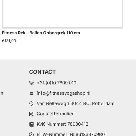
Fitness Rek - Ballen Opbergrek 110 cm
Fit
€131,99
€17
CONTACT
+31 (0)10 7609 010
en
info@fitnessyogashop.nl
Van Nelleweg 1 3044 BC, Rotterdam
Contactformulier
e
KvK-Nummer: 78030412
BTW-Nummer: NL861238709B01