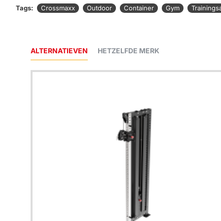
Tags:
Crossmaxx
Outdoor
Container
Gym
Trainings
ALTERNATIEVEN
HETZELFDE MERK