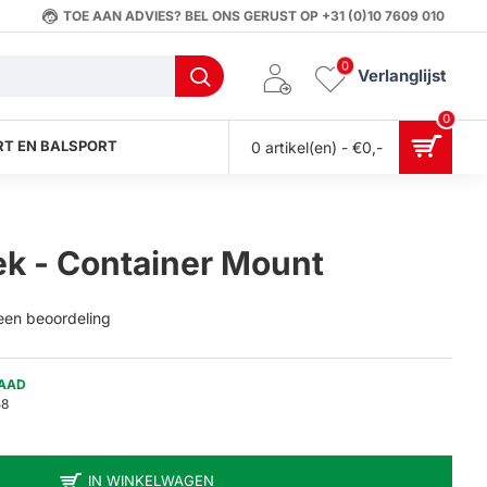
TOE AAN ADVIES? BEL ONS GERUST OP +31 (0)10 7609 010
0
Verlanglijst
0
T EN BALSPORT
0 artikel(en) - €0,-
ek - Container Mount
 een beoordeling
AAD
58
IN WINKELWAGEN