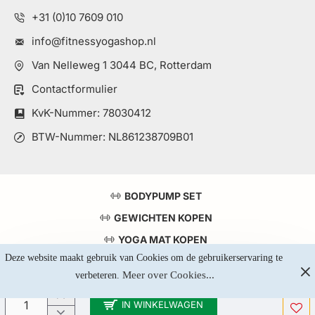
+31 (0)10 7609 010
info@fitnessyogashop.nl
Van Nelleweg 1 3044 BC, Rotterdam
Contactformulier
KvK-Nummer: 78030412
BTW-Nummer: NL861238709B01
BODYPUMP SET
GEWICHTEN KOPEN
YOGA MAT KOPEN
Deze website maakt gebruik van Cookies om de gebruikerservaring te 
TOP 5 KRACHTSTATIONS
Meer over Cookies...
verbeteren. 
IN WINKELWAGEN