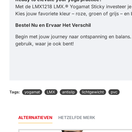
Met de LMX1218 LMX.® Yogamat Sticky investeer je in
Kies jouw favoriete kleur – roze, groen of grijs – e
Bestel Nu en Ervaar Het Verschil
Begin met jouw journey naar ontspanning en balans.
gebruik, waar je ook bent!
Tags:
yogamat
LMX
antislip
lichtgewicht
pvc
ALTERNATIEVEN
HETZELFDE MERK