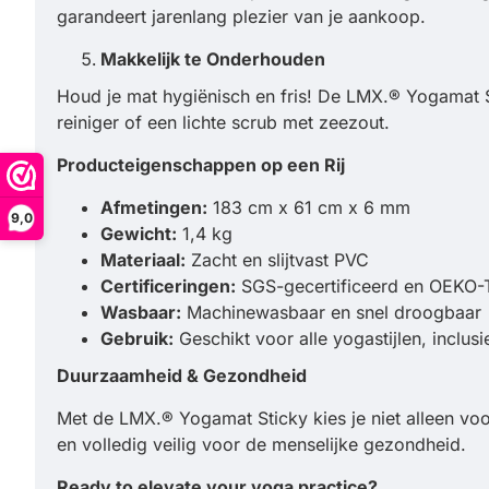
garandeert jarenlang plezier van je aankoop.
Makkelijk te Onderhouden
Houd je mat hygiënisch en fris! De LMX.® Yogamat S
reiniger of een lichte scrub met zeezout.
Producteigenschappen op een Rij
Afmetingen:
183 cm x 61 cm x 6 mm
9,0
Gewicht:
1,4 kg
Materiaal:
Zacht en slijtvast PVC
Certificeringen:
SGS-gecertificeerd en OEKO
Wasbaar:
Machinewasbaar en snel droogbaar
Gebruik:
Geschikt voor alle yogastijlen, inclusi
Duurzaamheid & Gezondheid
Met de LMX.® Yogamat Sticky kies je niet alleen voor
en volledig veilig voor de menselijke gezondheid.
Ready to elevate your yoga practice?