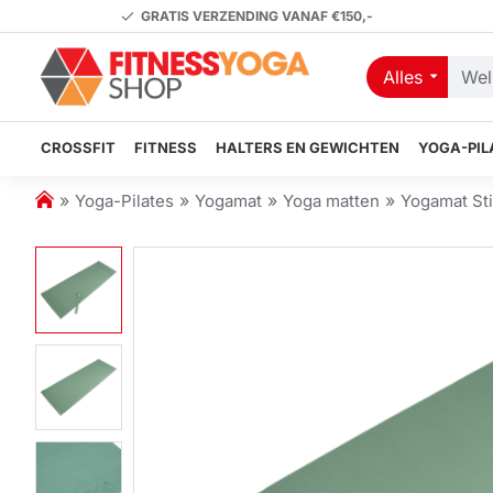
GRATIS VERZENDING VANAF €150,-
Alles
Welk
artikel
zoekt
CROSSFIT
FITNESS
HALTERS EN GEWICHTEN
YOGA-PIL
u?
h
Yoga-Pilates
Yogamat
Yoga matten
Yogamat Sti
o
m
e