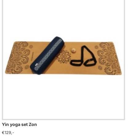
Yin yoga set Zon
Yin
€129,-
€12