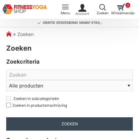
0
GRATIS VERZENDING VANAF €150,-
h
Zoeken
o
Zoeken
m
e
Zoekcriteria
Zoeken in subcategorieën
Zoeken in productomschrijving
ZOEKEN