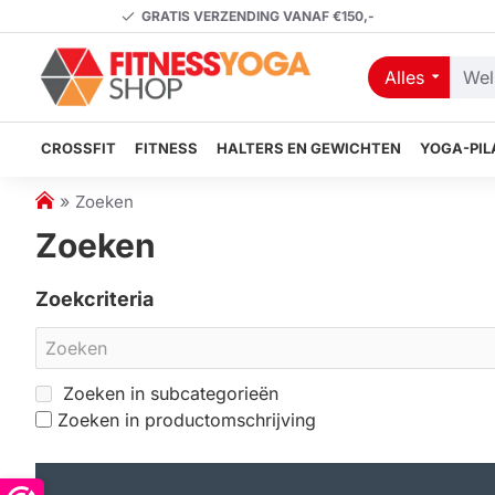
GRATIS VERZENDING VANAF €150,-
Alles
Welk
artikel
zoekt
CROSSFIT
FITNESS
HALTERS EN GEWICHTEN
YOGA-PIL
u?
h
Zoeken
o
Zoeken
m
e
Zoekcriteria
Zoeken in subcategorieën
Zoeken in productomschrijving