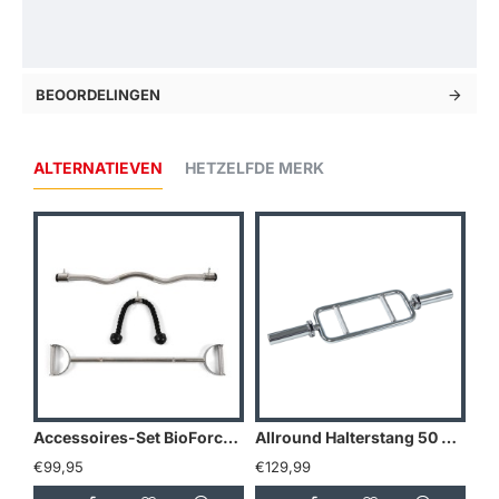
BEOORDELINGEN
ALTERNATIEVEN
HETZELFDE MERK
Accessoires-Set BioForce Studio Power
Allround Halterstang 50 mm
Bu
€99,95
€129,99
€2